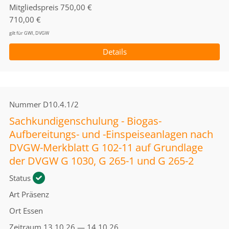
Mitgliedspreis
750,00 €
710,00 €
gilt für GWI, DVGW
Details
Nummer
D10.4.1/2
Sachkundigenschulung - Biogas-
Aufbereitungs- und -Einspeiseanlagen nach
DVGW-Merkblatt G 102-11 auf Grundlage
der DVGW G 1030, G 265-1 und G 265-2
Status
Art
Präsenz
Ort
Essen
Zeitraum
13.10.26 — 14.10.26